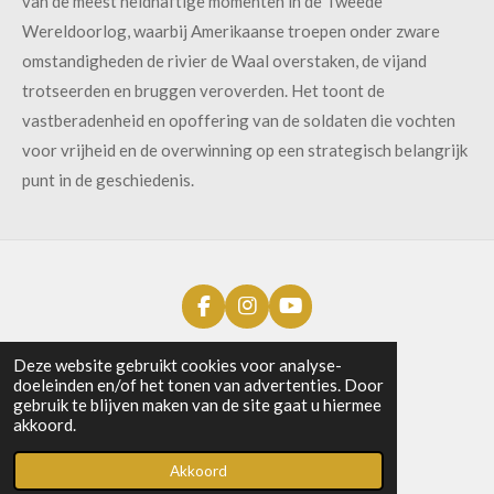
van de meest heldhaftige momenten in de Tweede
Wereldoorlog, waarbij Amerikaanse troepen onder zware
omstandigheden de rivier de Waal overstaken, de vijand
trotseerden en bruggen veroverden. Het toont de
vastberadenheid en opoffering van de soldaten die vochten
voor vrijheid en de overwinning op een strategisch belangrijk
punt in de geschiedenis.
F
I
Y
a
n
o
c
s
u
Deze website gebruikt cookies voor analyse-
e
t
T
doeleinden en/of het tonen van advertenties. Door
b
a
u
gebruik te blijven maken van de site gaat u hiermee
o
g
b
akkoord.
o
r
e
Lid worden?
k
a
Akkoord
m
Contact