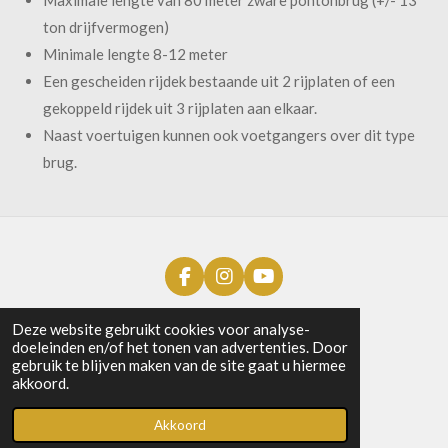
Maximale lengte van 80 meter zware pontonbrug (+/- 13
ton drijfvermogen)
Minimale lengte 8-12 meter
Een gescheiden rijdek bestaande uit 2 rijplaten of een
gekoppeld rijdek uit 3 rijplaten aan elkaar.
Naast voertuigen kunnen ook voetgangers over dit type
brug.
F
I
Y
a
n
o
c
s
u
Deze website gebruikt cookies voor analyse-
e
t
T
doeleinden en/of het tonen van advertenties. Door
b
a
u
gebruik te blijven maken van de site gaat u hiermee
o
g
b
akkoord.
o
r
e
Lid worden?
k
a
Akkoord
m
Contact