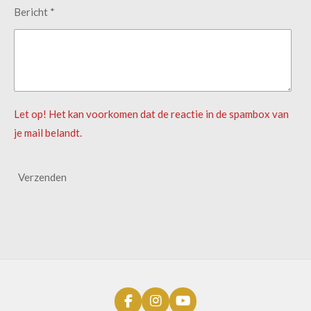
Bericht *
Let op! Het kan voorkomen dat de reactie in de spambox van
je mail belandt.
Verzenden
F
I
Y